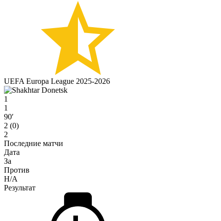
UEFA Europa League 2025-2026
1
1
90′
2 (0)
2
Последние матчи
Дата
За
Против
H/A
Результат