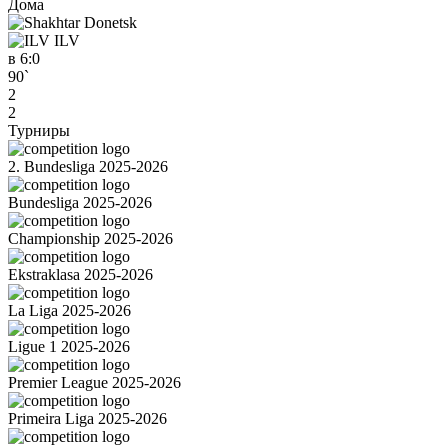
Дома
ILV
в
6:0
90`
2
2
Турниры
2. Bundesliga 2025-2026
Bundesliga 2025-2026
Championship 2025-2026
Ekstraklasa 2025-2026
La Liga 2025-2026
Ligue 1 2025-2026
Premier League 2025-2026
Primeira Liga 2025-2026