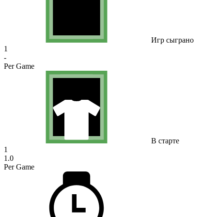
Игр сыграно
1
-
Per Game
В старте
1
1.0
Per Game