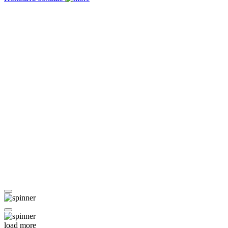
load more