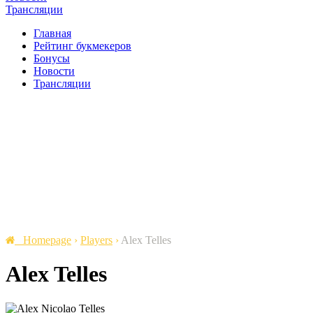
Трансляции
Главная
Рейтинг букмекеров
Бонусы
Новости
Трансляции
Homepage
›
Players
›
Alex Telles
Alex Telles