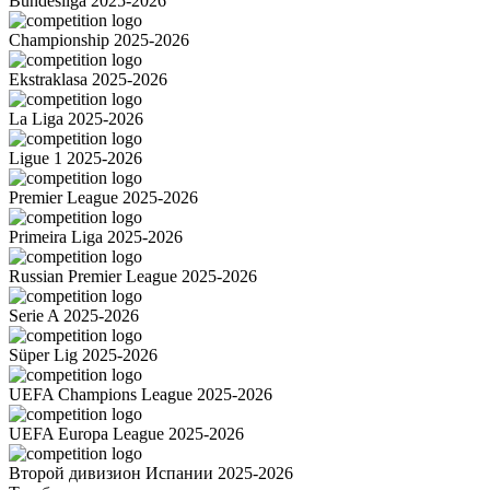
Bundesliga 2025-2026
Championship 2025-2026
Ekstraklasa 2025-2026
La Liga 2025-2026
Ligue 1 2025-2026
Premier League 2025-2026
Primeira Liga 2025-2026
Russian Premier League 2025-2026
Serie A 2025-2026
Süper Lig 2025-2026
UEFA Champions League 2025-2026
UEFA Europa League 2025-2026
Второй дивизион Испании 2025-2026