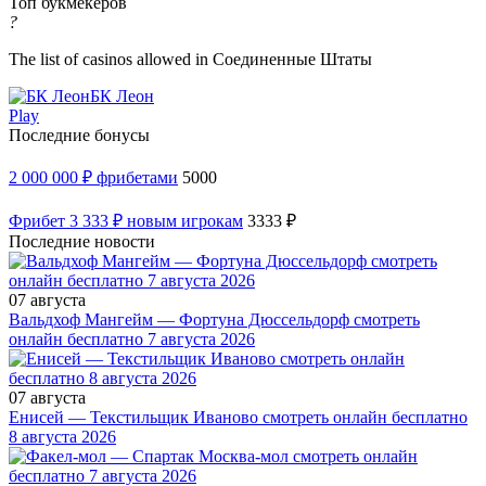
Топ букмекеров
?
The list of casinos allowed in Соединенные Штаты
БК Леон
Play
Последние бонусы
2 000 000 ₽ фрибетами
5000
Фрибет 3 333 ₽ новым игрокам
3333 ₽
Последние новости
07 августа
Вальдхоф Мангейм — Фортуна Дюссельдорф смотреть
онлайн бесплатно 7 августа 2026
07 августа
Енисей — Текстильщик Иваново смотреть онлайн бесплатно
8 августа 2026