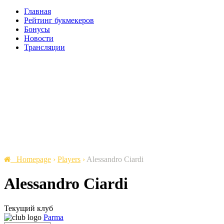
Главная
Рейтинг букмекеров
Бонусы
Новости
Трансляции
Homepage
›
Players
›
Alessandro Ciardi
Alessandro Ciardi
Текущий клуб
Parma