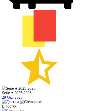
Serie A 2025-2026
29 Окт 2025
В гостях