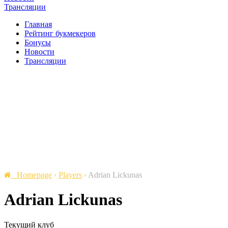
Трансляции
Главная
Рейтинг букмекеров
Бонусы
Новости
Трансляции
Homepage
›
Players
›
Adrian Lickunas
Adrian Lickunas
Текущий клуб