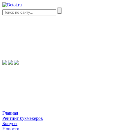
Главная
Рейтинг букмекеров
Бонусы
Новости