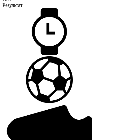
Результат