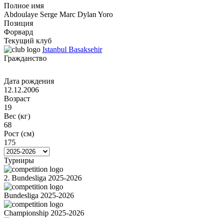
Полное имя
Abdoulaye Serge Marc Dylan Yoro
Позиция
Форвард
Текущий клуб
Istanbul Basaksehir
Гражданство
Дата рождения
12.12.2006
Возраст
19
Вес (кг)
68
Рост (см)
175
Турниры
2. Bundesliga 2025-2026
Bundesliga 2025-2026
Championship 2025-2026