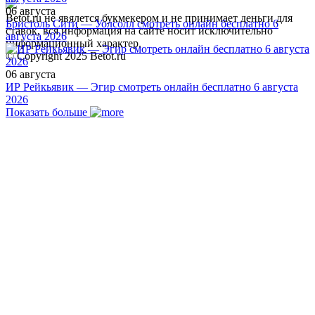
06 августа
Betot.ru не явялется букмекером и не принимает деньги для
Бристоль Сити — Уолсолл смотреть онлайн бесплатно 6
ставок, вся информация на сайте носит исключительно
августа 2026
информационный характер.
© Copyright 2025 Betot.ru
06 августа
ИР Рейкьявик — Эгир смотреть онлайн бесплатно 6 августа
2026
Показать больше