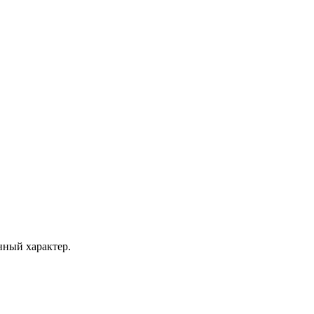
нный характер.