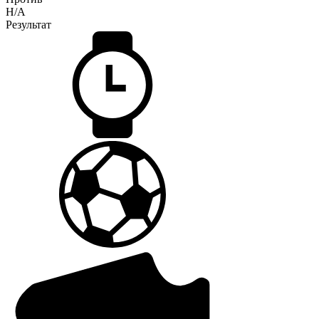
H/A
Результат