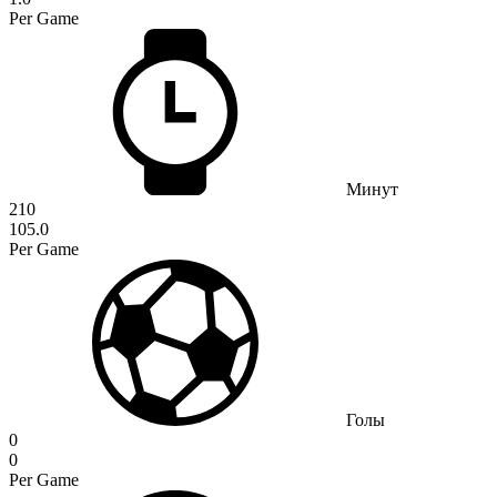
Per Game
Минут
210
105.0
Per Game
Голы
0
0
Per Game