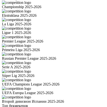
Championship 2025-2026
Ekstraklasa 2025-2026
La Liga 2025-2026
Ligue 1 2025-2026
Premier League 2025-2026
Primeira Liga 2025-2026
Russian Premier League 2025-2026
Serie A 2025-2026
Süper Lig 2025-2026
UEFA Champions League 2025-2026
UEFA Europa League 2025-2026
Второй дивизион Испании 2025-2026
Топ букмекеров