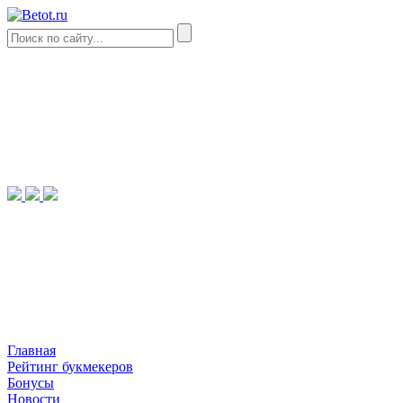
Главная
Рейтинг букмекеров
Бонусы
Новости