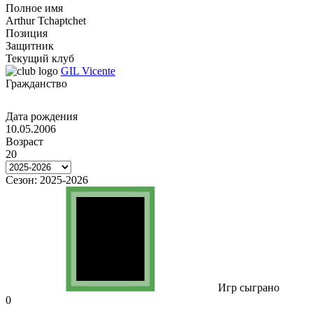
Полное имя
Arthur Tchaptchet
Позиция
Защитник
Текущий клуб
GIL Vicente
Гражданство
Дата рождения
10.05.2006
Возраст
20
Сезон:
2025-2026
Игр сыграно
0
-