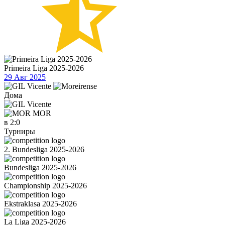
Primeira Liga 2025-2026
29 Авг 2025
Дома
MOR
в
2:0
Турниры
2. Bundesliga 2025-2026
Bundesliga 2025-2026
Championship 2025-2026
Ekstraklasa 2025-2026
La Liga 2025-2026