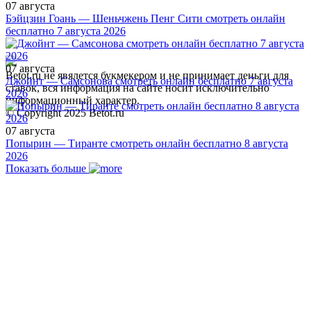
07 августа
Бэйцзин Гоань — Шеньчжень Пенг Сити смотреть онлайн
бесплатно 7 августа 2026
07 августа
Betot.ru не явялется букмекером и не принимает деньги для
Джойнт — Самсонова смотреть онлайн бесплатно 7 августа
ставок, вся информация на сайте носит исключительно
2026
информационный характер.
© Copyright 2025 Betot.ru
07 августа
Попырин — Тиранте смотреть онлайн бесплатно 8 августа
2026
Показать больше