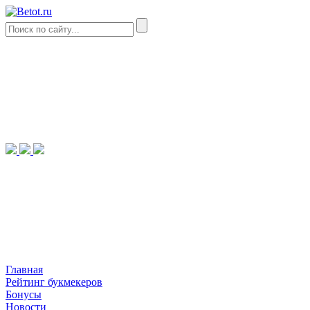
Главная
Рейтинг букмекеров
Бонусы
Новости