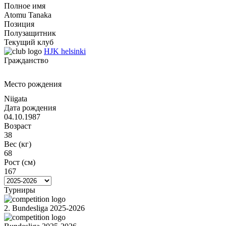
Полное имя
Atomu Tanaka
Позиция
Полузащитник
Текущий клуб
HJK helsinki
Гражданство
Место рождения
Niigata
Дата рождения
04.10.1987
Возраст
38
Вес (кг)
68
Рост (см)
167
Турниры
2. Bundesliga 2025-2026