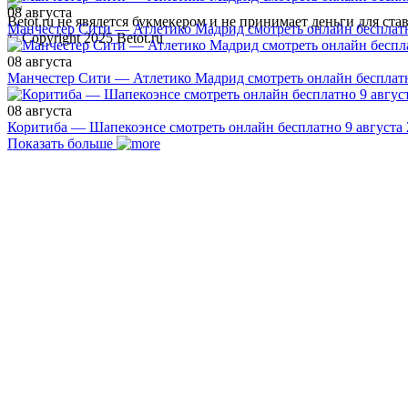
08 августа
Betot.ru не явялется букмекером и не принимает деньги для с
Манчестер Сити — Атлетико Мадрид смотреть онлайн бесплатн
© Copyright 2025 Betot.ru
08 августа
Манчестер Сити — Атлетико Мадрид смотреть онлайн бесплатн
08 августа
Коритиба — Шапекоэнсе смотреть онлайн бесплатно 9 августа 
Показать больше