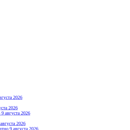
уста 2026
августа 2026