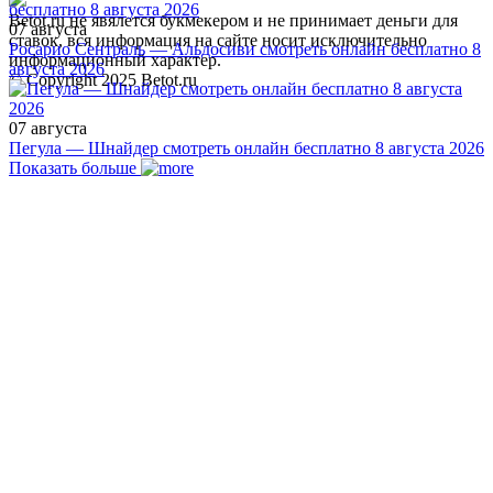
Betot.ru не явялется букмекером и не принимает деньги для
07 августа
ставок, вся информация на сайте носит исключительно
Росарио Сентраль — Альдосиви смотреть онлайн бесплатно 8
информационный характер.
августа 2026
© Copyright 2025 Betot.ru
07 августа
Пегула — Шнайдер смотреть онлайн бесплатно 8 августа 2026
Показать больше