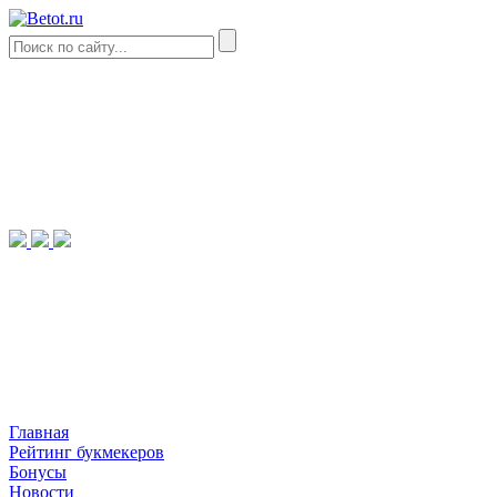
Главная
Рейтинг букмекеров
Бонусы
Новости