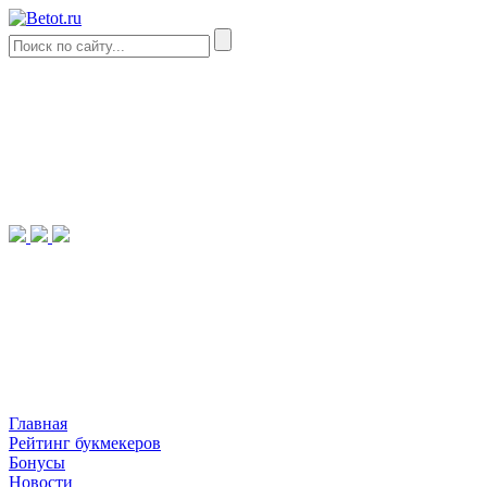
Главная
Рейтинг букмекеров
Бонусы
Новости