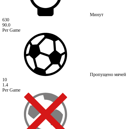
Минут
630
90.0
Per Game
Пропущено мячей
10
1.4
Per Game