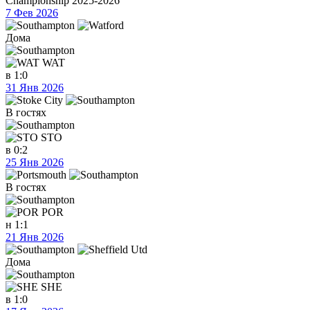
Championship 2025-2026
7 Фев 2026
Дома
WAT
в
1:0
31 Янв 2026
В гостях
STO
в
0:2
25 Янв 2026
В гостях
POR
н
1:1
21 Янв 2026
Дома
SHE
в
1:0