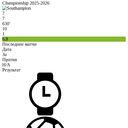
Championship 2025-2026
7
7
630′
10
1
6.8
Последние матчи
Дата
За
Против
H/A
Результат