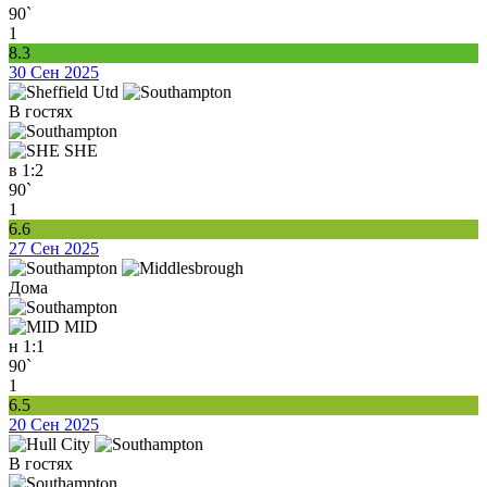
90`
1
8.3
30 Сен 2025
В гостях
SHE
в
1:2
90`
1
6.6
27 Сен 2025
Дома
MID
н
1:1
90`
1
6.5
20 Сен 2025
В гостях