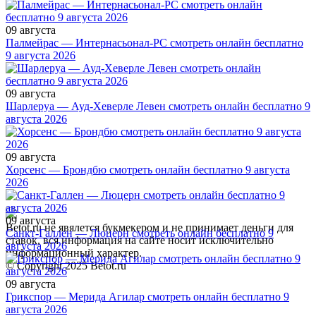
09 августа
Палмейрас — Интернасьонал-РС смотреть онлайн бесплатно
9 августа 2026
09 августа
Шарлеруа — Ауд-Хеверле Левен смотреть онлайн бесплатно 9
августа 2026
09 августа
Хорсенс — Брондбю смотреть онлайн бесплатно 9 августа
2026
09 августа
Betot.ru не явялется букмекером и не принимает деньги для
Санкт-Галлен — Люцерн смотреть онлайн бесплатно 9
ставок, вся информация на сайте носит исключительно
августа 2026
информационный характер.
© Copyright 2025 Betot.ru
09 августа
Грикспор — Мерида Агилар смотреть онлайн бесплатно 9
августа 2026