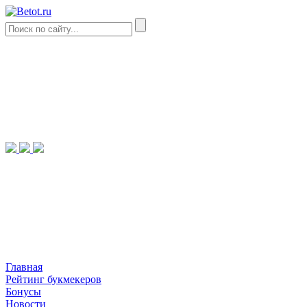
Главная
Рейтинг букмекеров
Бонусы
Новости