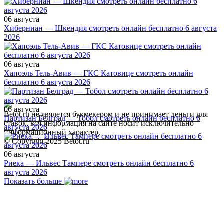
06 августа
Хиберниан — Шкендия смотреть онлайн бесплатно 6 августа
2026
06 августа
Хапоэль Тель-Авив — ГКС Катовице смотреть онлайн
бесплатно 6 августа 2026
06 августа
Betot.ru не явялется букмекером и не принимает деньги для
Партизан Белград — Тобол смотреть онлайн бесплатно 6
ставок, вся информация на сайте носит исключительно
августа 2026
информационный характер.
© Copyright 2025 Betot.ru
06 августа
Риека — Ильвес Тампере смотреть онлайн бесплатно 6
августа 2026
Показать больше