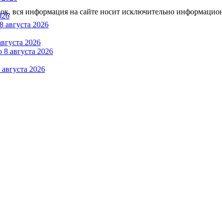
тавок, вся информация на сайте носит исключительно информацио
026
вгуста 2026
августа 2026