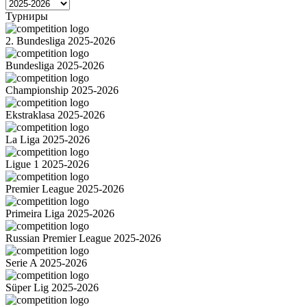
Турниры
2. Bundesliga 2025-2026
Bundesliga 2025-2026
Championship 2025-2026
Ekstraklasa 2025-2026
La Liga 2025-2026
Ligue 1 2025-2026
Premier League 2025-2026
Primeira Liga 2025-2026
Russian Premier League 2025-2026
Serie A 2025-2026
Süper Lig 2025-2026