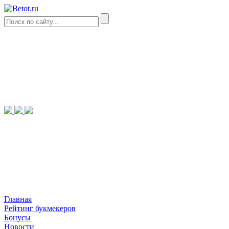
Главная
Рейтинг букмекеров
Бонусы
Новости