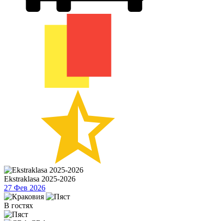
Ekstraklasa 2025-2026
27 Фев 2026
В гостях