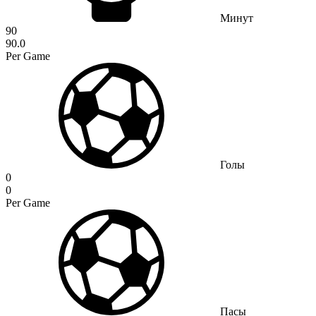
Минут
90
90.0
Per Game
Голы
0
0
Per Game
Пасы