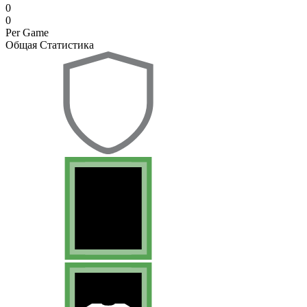
0
0
Per Game
Общая Статистика