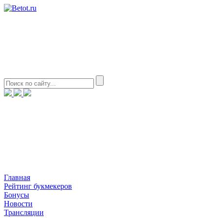
Главная
Рейтинг букмекеров
Бонусы
Новости
Трансляции