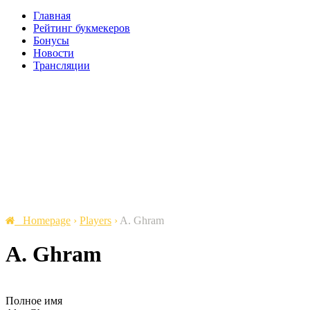
Главная
Рейтинг букмекеров
Бонусы
Новости
Трансляции
Homepage
›
Players
›
A. Ghram
A. Ghram
Полное имя