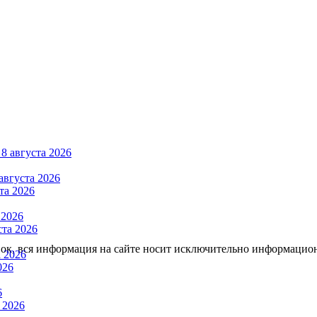
августа 2026
 2026
тавок, вся информация на сайте носит исключительно информацио
 2026
6