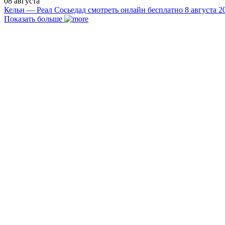
08 августа
Кельн — Реал Сосьедад смотреть онлайн бесплатно 8 августа 2
Показать больше