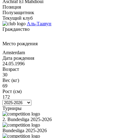
Aschraf El Mahdioui
Позиция
Полузащитник
Текущий клуб
Аль-Таавун
Гражданство
Место рождения
Amsterdam
Дата рождения
24.05.1996
Возраст
30
Вес (кг)
69
Рост (см)
172
Турниры
2. Bundesliga 2025-2026
Bundesliga 2025-2026