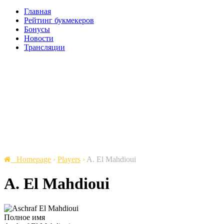
Главная
Рейтинг букмекеров
Бонусы
Новости
Трансляции
Homepage
›
Players
›
A. El Mahdioui
A. El Mahdioui
Полное имя