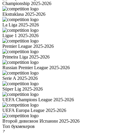
Championship 2025-2026
Ekstraklasa 2025-2026
La Liga 2025-2026
Ligue 1 2025-2026
Premier League 2025-2026
Primeira Liga 2025-2026
Russian Premier League 2025-2026
Serie A 2025-2026
Süper Lig 2025-2026
UEFA Champions League 2025-2026
UEFA Europa League 2025-2026
Второй дивизион Испании 2025-2026
Топ букмекеров
?