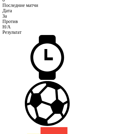
Последние матчи
Дата
За
Против
H/A
Результат