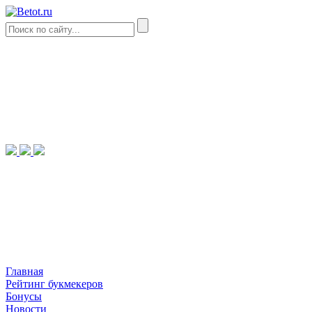
Главная
Рейтинг букмекеров
Бонусы
Новости