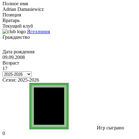
Полное имя
Adrian Damasiewicz
Позиция
Вратарь
Текущий клуб
Ягеллония
Гражданство
Дата рождения
09.09.2008
Возраст
17
Сезон:
2025-2026
Игр сыграно
0
-