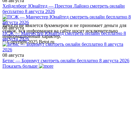
08 августа
Хейделберг Юнайтед — Престон Лайонз смотреть онлайн
бесплатно 8 августа 2026
Betot.ru не явялется букмекером и не принимает деньги для
08 августа
ставок, вся информация на сайте носит исключительно
ПСЖ — Манчестер Юнайтед смотреть онлайн бесплатно 8
информационный характер.
августа 2026
© Copyright 2025 Betot.ru
08 августа
Бетис — Борнмут смотреть онлайн бесплатно 8 августа 2026
Показать больше