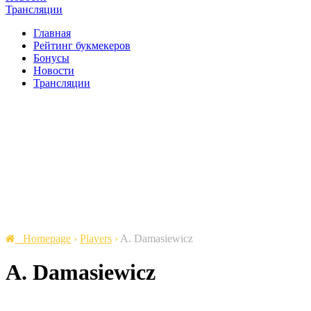
Трансляции
Главная
Рейтинг букмекеров
Бонусы
Новости
Трансляции
Homepage
›
Players
›
A. Damasiewicz
A. Damasiewicz