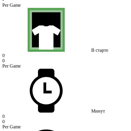
Per Game
В старте
0
0
Per Game
Минут
0
0
Per Game