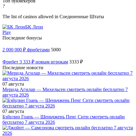
Топ букмекеров
?
The list of casinos allowed in Соединенные Штаты
БК Леон
Play
Последние бонусы
2 000 000 ₽ фрибетами
5000
Фрибет 3 333 ₽ новым игрокам
3333 ₽
Последние новости
07 августа
Мерида Агилар — Михельсен смотреть онлайн бесплатно 7
августа 2026
07 августа
Бэйцзин Гоань — Шеньчжень Пенг Сити смотреть онлайн
бесплатно 7 августа 2026