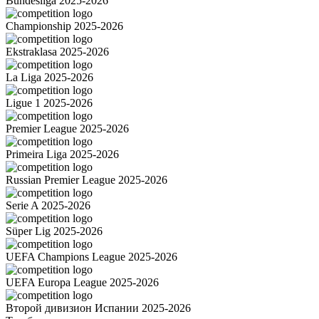
Bundesliga 2025-2026
Championship 2025-2026
Ekstraklasa 2025-2026
La Liga 2025-2026
Ligue 1 2025-2026
Premier League 2025-2026
Primeira Liga 2025-2026
Russian Premier League 2025-2026
Serie A 2025-2026
Süper Lig 2025-2026
UEFA Champions League 2025-2026
UEFA Europa League 2025-2026
Второй дивизион Испании 2025-2026