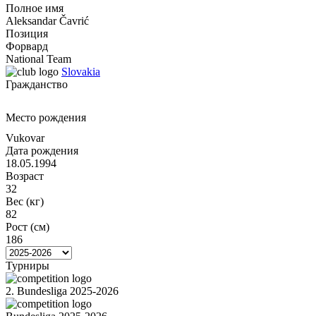
Полное имя
Aleksandar Čavrić
Позиция
Форвард
National Team
Slovakia
Гражданство
Место рождения
Vukovar
Дата рождения
18.05.1994
Возраст
32
Вес (кг)
82
Рост (см)
186
Турниры
2. Bundesliga 2025-2026