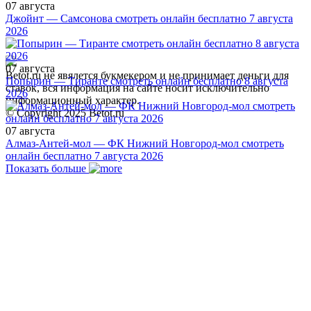
07 августа
Джойнт — Самсонова смотреть онлайн бесплатно 7 августа
2026
07 августа
Betot.ru не явялется букмекером и не принимает деньги для
Попырин — Тиранте смотреть онлайн бесплатно 8 августа
ставок, вся информация на сайте носит исключительно
2026
информационный характер.
© Copyright 2025 Betot.ru
07 августа
Алмаз-Антей-мол — ФК Нижний Новгород-мол смотреть
онлайн бесплатно 7 августа 2026
Показать больше