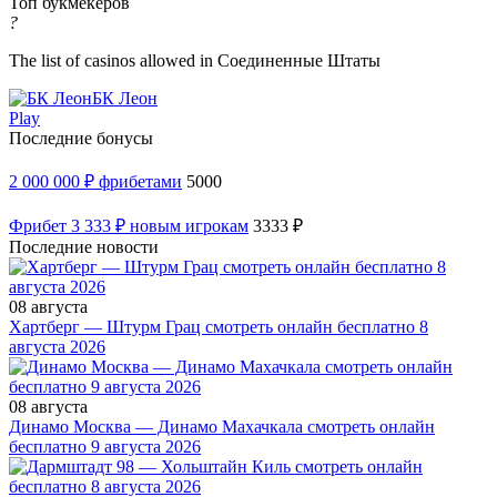
Топ букмекеров
?
The list of casinos allowed in Соединенные Штаты
БК Леон
Play
Последние бонусы
2 000 000 ₽ фрибетами
5000
Фрибет 3 333 ₽ новым игрокам
3333 ₽
Последние новости
08 августа
Хартберг — Штурм Грац смотреть онлайн бесплатно 8
августа 2026
08 августа
Динамо Москва — Динамо Махачкала смотреть онлайн
бесплатно 9 августа 2026