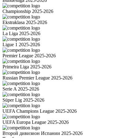
Bundesliga 2025-2026
Championship 2025-2026
Ekstraklasa 2025-2026
La Liga 2025-2026
Ligue 1 2025-2026
Premier League 2025-2026
Primeira Liga 2025-2026
Russian Premier League 2025-2026
Serie A 2025-2026
Süper Lig 2025-2026
UEFA Champions League 2025-2026
UEFA Europa League 2025-2026
Второй дивизион Испании 2025-2026