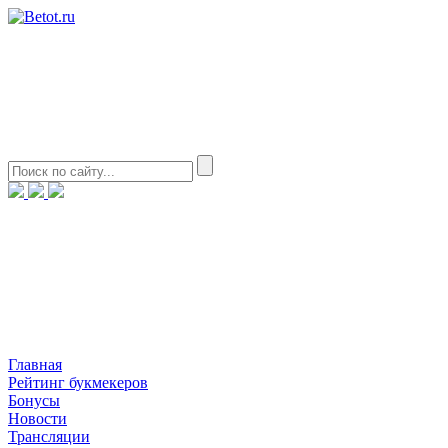
Главная
Рейтинг букмекеров
Бонусы
Новости
Трансляции