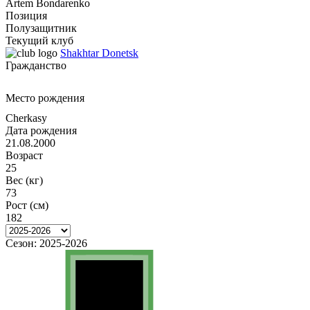
Artem Bondarenko
Позиция
Полузащитник
Текущий клуб
Shakhtar Donetsk
Гражданство
Место рождения
Cherkasy
Дата рождения
21.08.2000
Возраст
25
Вес (кг)
73
Рост (см)
182
Сезон:
2025-2026