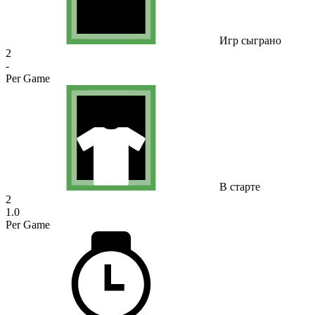
Игр сыграно
2
-
Per Game
В старте
2
1.0
Per Game