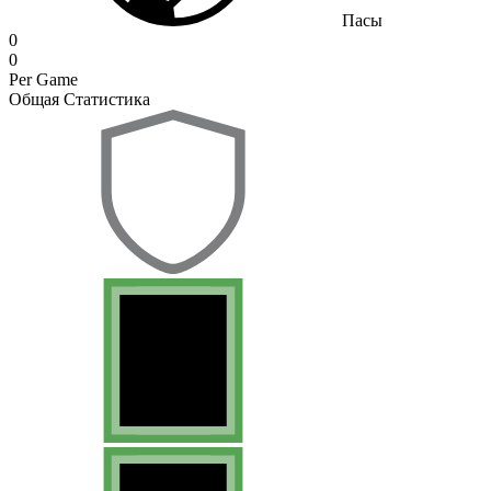
Пасы
0
0
Per Game
Общая Статистика