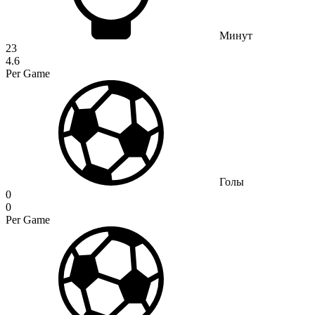
Минут
23
4.6
Per Game
Голы
0
0
Per Game