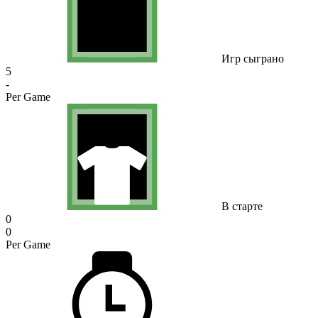
Игр сыграно
5
-
Per Game
В старте
0
0
Per Game