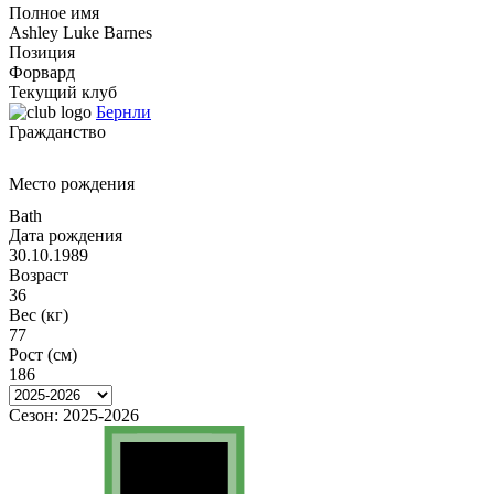
Полное имя
Ashley Luke Barnes
Позиция
Форвард
Текущий клуб
Бернли
Гражданство
Место рождения
Bath
Дата рождения
30.10.1989
Возраст
36
Вес (кг)
77
Рост (см)
186
Сезон:
2025-2026