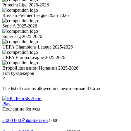
Primeira Liga 2025-2026
Russian Premier League 2025-2026
Serie A 2025-2026
Süper Lig 2025-2026
UEFA Champions League 2025-2026
UEFA Europa League 2025-2026
Второй дивизион Испании 2025-2026
Топ букмекеров
?
The list of casinos allowed in Соединенные Штаты
БК Леон
Play
Последние бонусы
2 000 000 ₽ фрибетами
5000