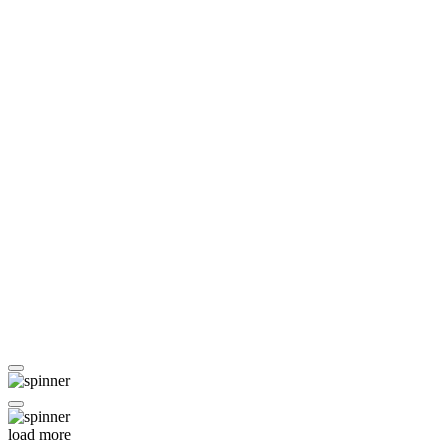
load more