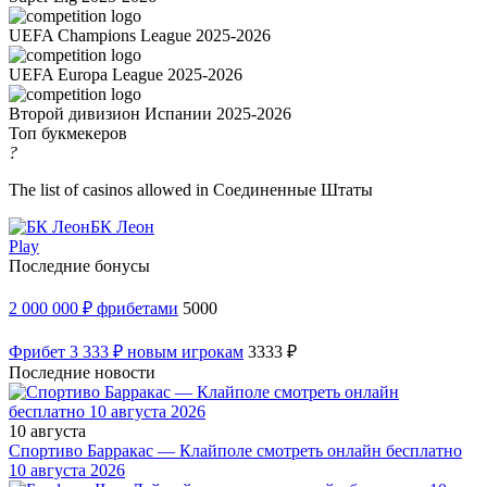
UEFA Champions League 2025-2026
UEFA Europa League 2025-2026
Второй дивизион Испании 2025-2026
Топ букмекеров
?
The list of casinos allowed in Соединенные Штаты
БК Леон
Play
Последние бонусы
2 000 000 ₽ фрибетами
5000
Фрибет 3 333 ₽ новым игрокам
3333 ₽
Последние новости
10 августа
Спортиво Барракас — Клайполе смотреть онлайн бесплатно
10 августа 2026