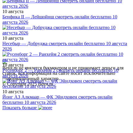
10 августа
Бенфика II — Лейшойнш смотреть онлайн бесплатно 10
августа 2026
10 августа
Несебыр — Добруджа смотреть онлайн бесплатно 10 августа
2026
10 августа
Betot.ru не явялется букмекером и не принимает деньги для
Русенборг 2 — Ранхейм 2 смотреть онлайн бесплатно 10
ставок, вся информация на сайте носит исключительно
августа 2026
информационный характер.
© Copyright 2025 Betot.ru
10 августа
Йонг АЗ Алкмаар — ФК Эйндховен смотреть онлайн
бесплатно 10 августа 2026
Показать больше