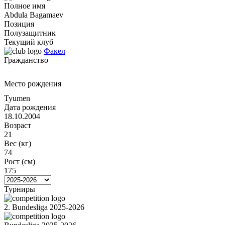
Полное имя
Abdula Bagamaev
Позиция
Полузащитник
Текущий клуб
Факел
Гражданство
Место рождения
Tyumen
Дата рождения
18.10.2004
Возраст
21
Вес (кг)
74
Рост (см)
175
Турниры
2. Bundesliga 2025-2026