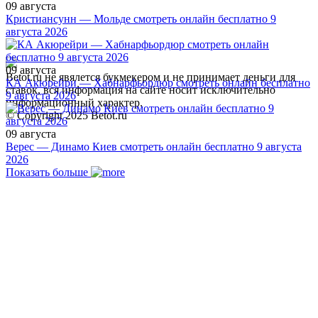
09 августа
Кристиансунн — Мольде смотреть онлайн бесплатно 9
августа 2026
09 августа
Betot.ru не явялется букмекером и не принимает деньги для
КА Акюрейри — Хабнарфьордюр смотреть онлайн бесплатно
ставок, вся информация на сайте носит исключительно
9 августа 2026
информационный характер.
© Copyright 2025 Betot.ru
09 августа
Верес — Динамо Киев смотреть онлайн бесплатно 9 августа
2026
Показать больше