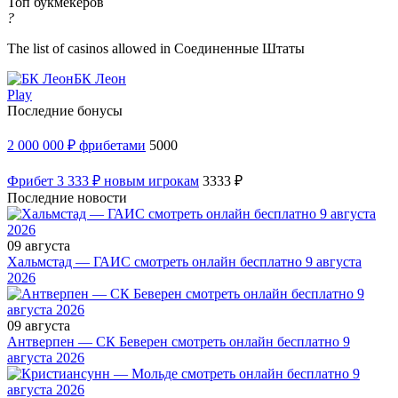
Топ букмекеров
?
The list of casinos allowed in Соединенные Штаты
БК Леон
Play
Последние бонусы
2 000 000 ₽ фрибетами
5000
Фрибет 3 333 ₽ новым игрокам
3333 ₽
Последние новости
09 августа
Хальмстад — ГАИС смотреть онлайн бесплатно 9 августа
2026
09 августа
Антверпен — СК Беверен смотреть онлайн бесплатно 9
августа 2026