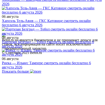
2026
06 августа
Хапоэль Тель-Авив — ГКС Катовице смотреть онлайн
бесплатно 6 августа 2026
06 августа
Betot.ru не явялется букмекером и не принимает деньги для
Партизан Белград — Тобол смотреть онлайн бесплатно 6
ставок, вся информация на сайте носит исключительно
августа 2026
информационный характер.
© Copyright 2025 Betot.ru
06 августа
Риека — Ильвес Тампере смотреть онлайн бесплатно 6
августа 2026
Показать больше