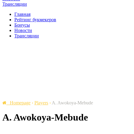
Трансляции
Главная
Рейтинг букмекеров
Бонусы
Новости
Трансляции
Homepage
›
Players
›
A. Awokoya-Mebude
A. Awokoya-Mebude