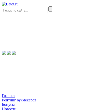
Главная
Рейтинг букмекеров
Бонусы
Новости