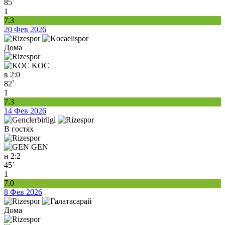
85`
1
7.3
20 Фев 2026
Дома
KOC
в
2:0
82`
1
7.3
14 Фев 2026
В гостях
GEN
н
2:2
45`
1
7.0
8 Фев 2026
Дома