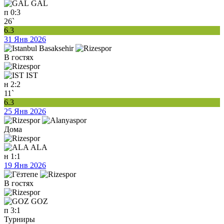
GAL
п
0:3
26`
6.3
31 Янв 2026
В гостях
IST
н
2:2
11`
6.3
25 Янв 2026
Дома
ALA
н
1:1
19 Янв 2026
В гостях
GOZ
п
3:1
Турниры