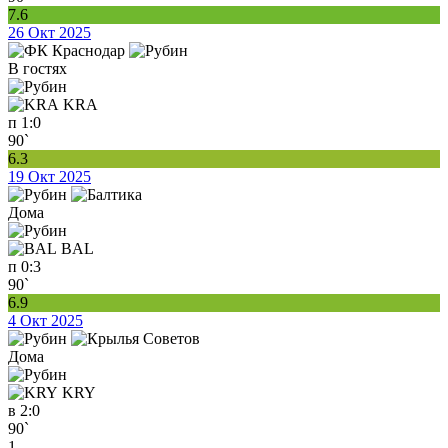
7.6
26 Окт 2025
В гостях
KRA
п
1:0
90`
6.3
19 Окт 2025
Дома
BAL
п
0:3
90`
6.9
4 Окт 2025
Дома
KRY
в
2:0
90`
1