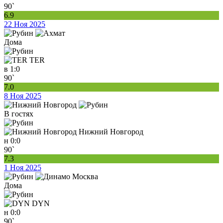
90`
6.9
22 Ноя 2025
Дома
TER
в
1:0
90`
7.0
8 Ноя 2025
В гостях
Нижний Новгород
н
0:0
90`
7.3
1 Ноя 2025
Дома
DYN
н
0:0
90`