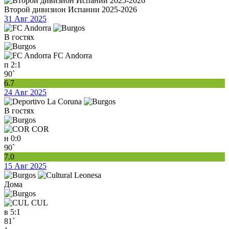
Второй дивизион Испании 2025-2026
31 Авг 2025
В гостях
FC Andorra
п
2:1
90`
6.7
24 Авг 2025
В гостях
COR
н
0:0
90`
7.0
15 Авг 2025
Дома
CUL
в
5:1
81`