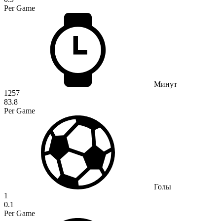
Per Game
Минут
1257
83.8
Per Game
Голы
1
0.1
Per Game