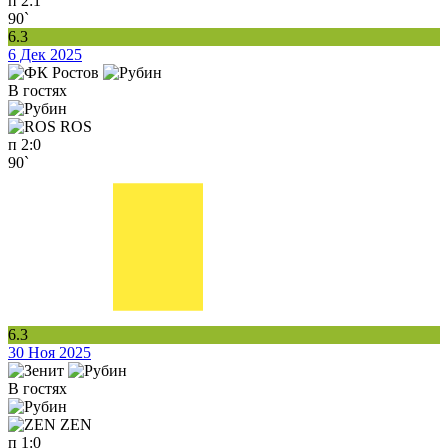
п
2:1
90`
6.3
6 Дек 2025
В гостях
ROS
п
2:0
90`
6.3
30 Ноя 2025
В гостях
ZEN
п
1:0