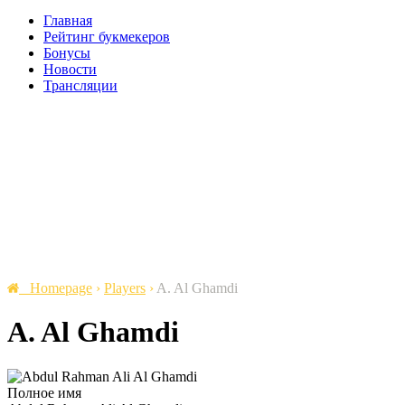
Главная
Рейтинг букмекеров
Бонусы
Новости
Трансляции
Homepage
›
Players
›
A. Al Ghamdi
A. Al Ghamdi
Полное имя