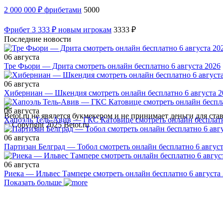
2 000 000 ₽ фрибетами
5000
Фрибет 3 333 ₽ новым игрокам
3333 ₽
Последние новости
06 августа
Тре Фьори — Дрита смотреть онлайн бесплатно 6 августа 2026
06 августа
Хиберниан — Шкендия смотреть онлайн бесплатно 6 августа 2
06 августа
Betot.ru не явялется букмекером и не принимает деньги для с
Хапоэль Тель-Авив — ГКС Катовице смотреть онлайн бесплатн
© Copyright 2025 Betot.ru
06 августа
Партизан Белград — Тобол смотреть онлайн бесплатно 6 август
06 августа
Риека — Ильвес Тампере смотреть онлайн бесплатно 6 августа
Показать больше