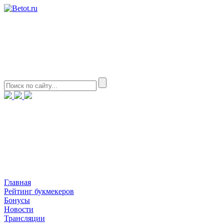
Главная
Рейтинг букмекеров
Бонусы
Новости
Трансляции