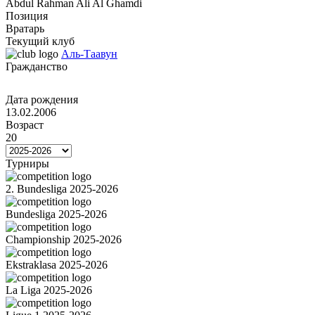
Abdul Rahman Ali Al Ghamdi
Позиция
Вратарь
Текущий клуб
Аль-Таавун
Гражданство
Дата рождения
13.02.2006
Возраст
20
Турниры
2. Bundesliga 2025-2026
Bundesliga 2025-2026
Championship 2025-2026
Ekstraklasa 2025-2026
La Liga 2025-2026