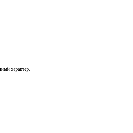
нный характер.