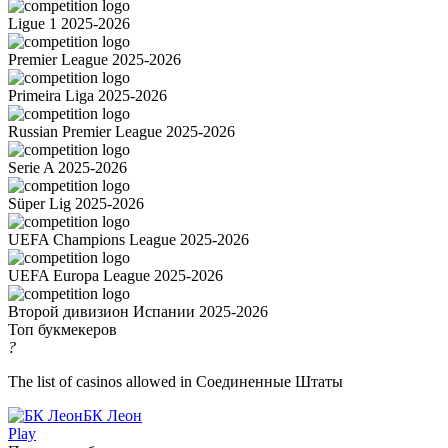
Ligue 1 2025-2026
Premier League 2025-2026
Primeira Liga 2025-2026
Russian Premier League 2025-2026
Serie A 2025-2026
Süper Lig 2025-2026
UEFA Champions League 2025-2026
UEFA Europa League 2025-2026
Второй дивизион Испании 2025-2026
Топ букмекеров
?
The list of casinos allowed in Соединенные Штаты
БК Леон
Play