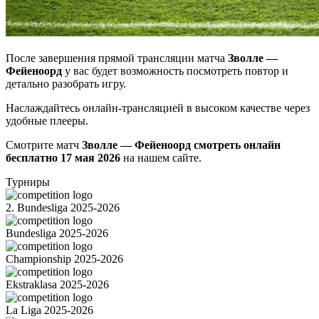
После завершения прямой трансляции матча
Зволле —
Фейеноорд
у вас будет возможность посмотреть повтор и
детально разобрать игру.
Наслаждайтесь онлайн-трансляцией в высоком качестве через
удобные плееры.
Смотрите матч
Зволле — Фейеноорд смотреть онлайн
бесплатно 17 мая 2026
на нашем сайте.
Турниры
2. Bundesliga 2025-2026
Bundesliga 2025-2026
Championship 2025-2026
Ekstraklasa 2025-2026
La Liga 2025-2026