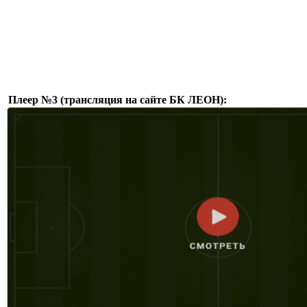
Плеер №3 (трансляция на сайте БК ЛЕОН):