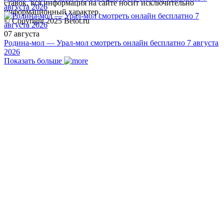
ставок, вся информация на сайте носит исключительно
августа 2026
информационный характер.
© Copyright 2025 Betot.ru
07 августа
Родина-мол — Урал-мол смотреть онлайн бесплатно 7 августа
2026
Показать больше