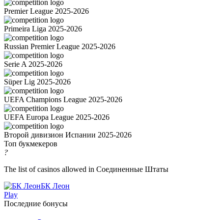
Premier League 2025-2026
Primeira Liga 2025-2026
Russian Premier League 2025-2026
Serie A 2025-2026
Süper Lig 2025-2026
UEFA Champions League 2025-2026
UEFA Europa League 2025-2026
Второй дивизион Испании 2025-2026
Топ букмекеров
?
The list of casinos allowed in Соединенные Штаты
БК Леон
Play
Последние бонусы