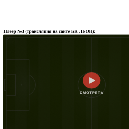
Плеер №3 (трансляция на сайте БК ЛЕОН):