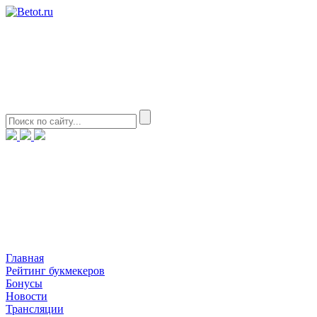
Главная
Рейтинг букмекеров
Бонусы
Новости
Трансляции