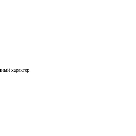
нный характер.