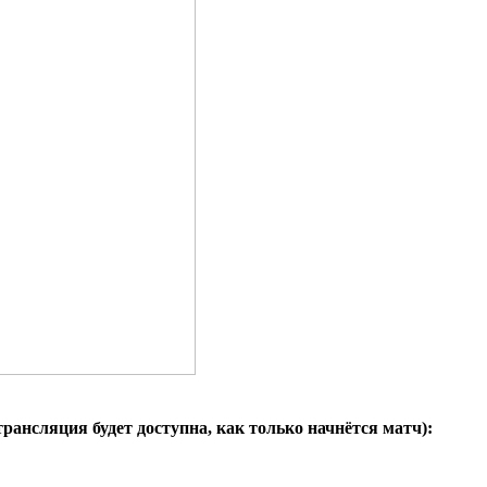
ансляция будет доступна, как только начнётся матч):