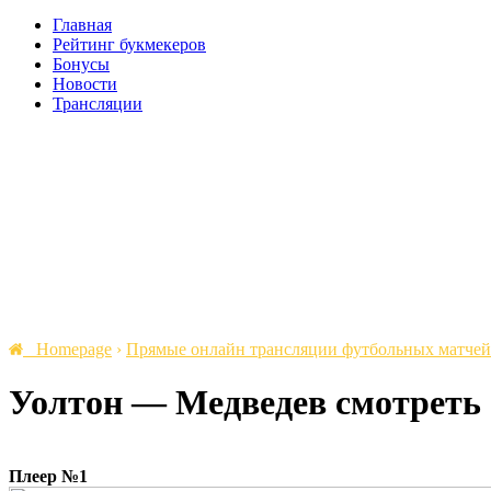
Главная
Рейтинг букмекеров
Бонусы
Новости
Трансляции
Homepage
›
Прямые онлайн трансляции футбольных матчей
Уолтон — Медведев cмотреть 
Плеер №1