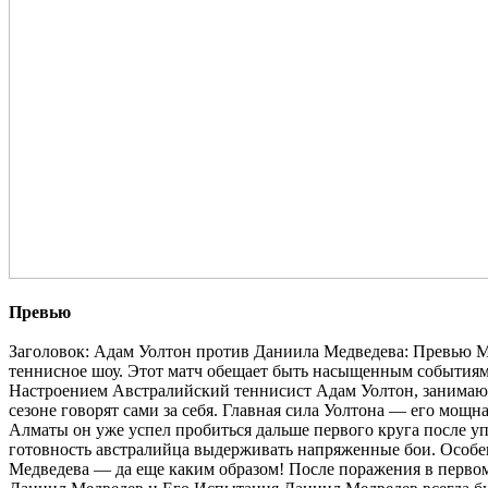
Превью
Заголовок: Адам Уолтон против Даниила Медведева: Превью Ма
теннисное шоу. Этот матч обещает быть насыщенным событиям
Настроением Австралийский теннисист Адам Уолтон, занимающий
сезоне говорят сами за себя. Главная сила Уолтона — его мощн
Алматы он уже успел пробиться дальше первого круга после уп
готовность австралийца выдерживать напряженные бои. Особен
Медведева — да еще каким образом! После поражения в первом се