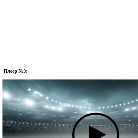
Плеер №3: