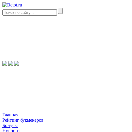
Главная
Рейтинг букмекеров
Бонусы
Новости