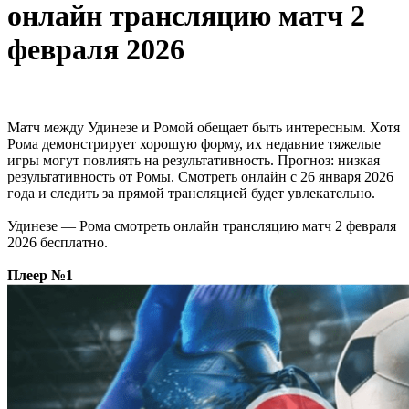
онлайн трансляцию матч 2
февраля 2026
Матч между Удинезе и Ромой обещает быть интересным. Хотя
Рома демонстрирует хорошую форму, их недавние тяжелые
игры могут повлиять на результативность. Прогноз: низкая
результативность от Ромы. Смотреть онлайн с 26 января 2026
года и следить за прямой трансляцией будет увлекательно.
Удинезе — Рома смотреть онлайн трансляцию матч 2 февраля
2026 бесплатно.
Плеер №1