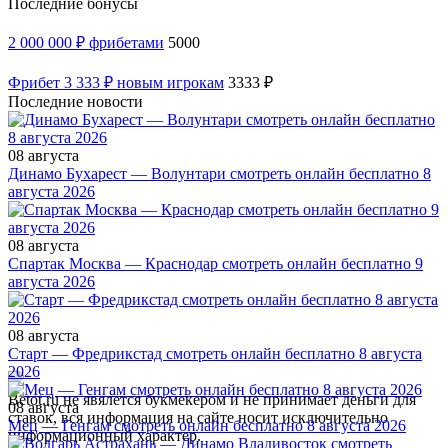
Последние бонусы
2 000 000 ₽ фрибетами
5000
Фрибет 3 333 ₽ новым игрокам
3333 ₽
Последние новости
08 августа
Динамо Бухарест — Волунтари смотреть онлайн бесплатно 8
августа 2026
08 августа
Спартак Москва — Краснодар смотреть онлайн бесплатно 9
августа 2026
08 августа
Старт — Фредрикстад смотреть онлайн бесплатно 8 августа
2026
Betot.ru не явялется букмекером и не принимает деньги для
08 августа
ставок, вся информация на сайте носит исключительно
Мец — Генгам смотреть онлайн бесплатно 8 августа 2026
информационный характер.