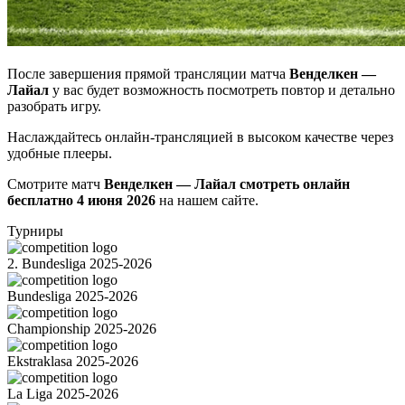
После завершения прямой трансляции матча
Венделкен —
Лайал
у вас будет возможность посмотреть повтор и детально
разобрать игру.
Наслаждайтесь онлайн-трансляцией в высоком качестве через
удобные плееры.
Смотрите матч
Венделкен — Лайал смотреть онлайн
бесплатно 4 июня 2026
на нашем сайте.
Турниры
2. Bundesliga 2025-2026
Bundesliga 2025-2026
Championship 2025-2026
Ekstraklasa 2025-2026
La Liga 2025-2026