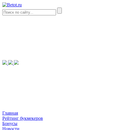
Главная
Рейтинг букмекеров
Бонусы
Новости