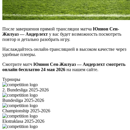
После завершения прямой трансляции матча
Юнион Сен-
Жилуаз — Андерлехт
у вас будет возможность посмотреть
повтор и детально разобрать игру.
Наслаждайтесь онлайн-трансляцией в высоком качестве через
удобные плееры.
Смотрите матч
Юнион Сен-Жилуаз — Андерлехт смотреть
онлайн бесплатно 24 мая 2026
на нашем сайте.
Турниры
2. Bundesliga 2025-2026
Bundesliga 2025-2026
Championship 2025-2026
Ekstraklasa 2025-2026