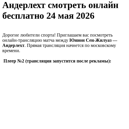
Андерлехт смотреть онлайн
бесплатно 24 мая 2026
Дорогие любители спорта! Приглашаем вас посмотреть
онлайн-трансляцию матча между
Юнион Сен-Жилуаз —
Андерлехт
. Прямая трансляция начнется по московскому
времени.
Плеер №2 (трансляция запустится после рекламы):