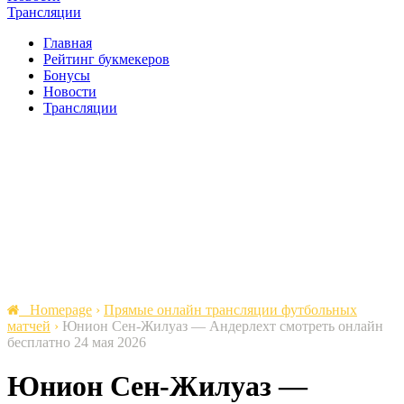
Трансляции
Главная
Рейтинг букмекеров
Бонусы
Новости
Трансляции
Homepage
›
Прямые онлайн трансляции футбольных
матчей
›
Юнион Сен-Жилуаз — Андерлехт смотреть онлайн
бесплатно 24 мая 2026
Юнион Сен-Жилуаз —