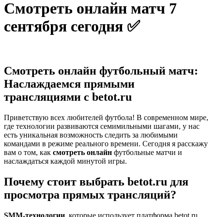
Смотреть онлайн матч 7
сентября сегодня ✅
Смотреть онлайн футбольный матч:
Наслаждаемся прямыми
трансляциями с betot.ru
Приветствую всех любителей футбола! В современном мире,
где технологии развиваются семимильными шагами, у нас
есть уникальная возможность следить за любимыми
командами в режиме реального времени. Сегодня я расскажу
вам о том, как
смотреть онлайн
футбольные матчи и
наслаждаться каждой минутой игры.
Почему стоит выбрать betot.ru для
просмотра прямых трансляций?
SMM-технологии
, которые использует платформа betot.ru,