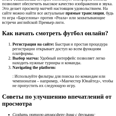
позволяют обеспечить высокое качество изображения и звука.
Это делает просмотр матчей настоящим удовольствием. На
сайте можно найти все актуальные
прямые трансляции
, будь
то игра «Барселоны» против «Реала» или захватывающие
встречи английской Премьер-лиги.
Как начать смотреть футбол онлайн?
Регистрация на сайте:
Быстрая и простая процедура
регистрации открывает доступ ко всем функциям
платформы.
Выбор матча:
Удобный интерфейс позволяет легко
находить нужные турниры и команды.
Navigating the platform:
: Используйте фильтры для поиска по командам или
чемпионатам – например, «Манчестер Юнайтед», чтобы
не пропустить их следующую игру.
Cоветы по улучшению впечатлений от
просмотра
Cоздать уютную атмосферу дома с друзьями;