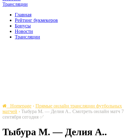
Трансляции
Главная
Рейтинг букмекеров
Бонусы
Новости
Трансляции
Homepage
›
Прямые онлайн трансляции футбольных
матчей
›
Тыбура М. — Делия А.. Смотреть онлайн матч 7
сентября сегодня ✅
Тыбура М. — Делия А..