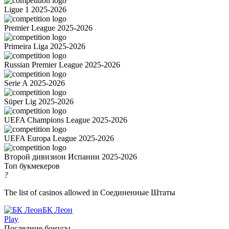
Ligue 1 2025-2026
Premier League 2025-2026
Primeira Liga 2025-2026
Russian Premier League 2025-2026
Serie A 2025-2026
Süper Lig 2025-2026
UEFA Champions League 2025-2026
UEFA Europa League 2025-2026
Второй дивизион Испании 2025-2026
Топ букмекеров
?
The list of casinos allowed in Соединенные Штаты
БК Леон
Play
Последние бонусы