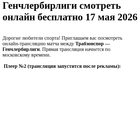
Генчлербирлиги смотреть
онлайн бесплатно 17 мая 2026
Дорогие любители спорта! Приглашаем вас посмотреть
онлайн-трансляцию матча между
Трабзонспор —
Генчлербирлиги
. Прямая трансляция начнется по
московскому времени.
Плеер №2 (трансляция запустится после рекламы):