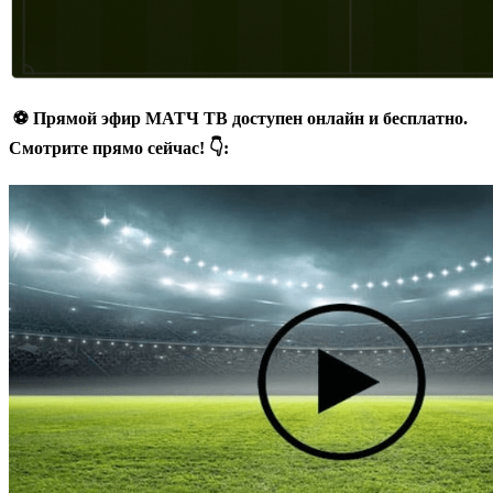
⚽️ Прямой эфир МАТЧ ТВ доступен онлайн и бесплатно.
Смотрите прямо сейчас! 👇: