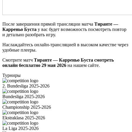
После завершения прямой трансляции матча
Тиранте —
Карреньо Буста
у вас будет возможность посмотреть повтор
и детально разобрать игру.
Наслаждайтесь онлайн-трансляцией в высоком качестве через
удобные плееры.
Смотрите матч
Тиранте — Карреньо Буста смотреть
онлайн бесплатно 29 мая 2026
на нашем сайте.
Турниры
2. Bundesliga 2025-2026
Bundesliga 2025-2026
Championship 2025-2026
Ekstraklasa 2025-2026
La Liga 2025-2026