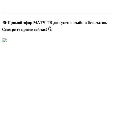
⚽️ Прямой эфир МАТЧ ТВ доступен онлайн и бесплатно.
Смотрите прямо сейчас! 👇: