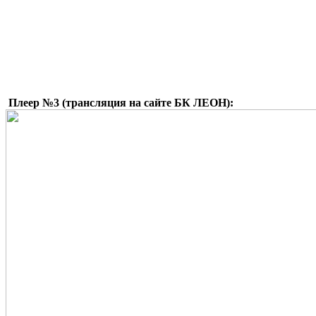
Плеер №3 (трансляция на сайте БК ЛЕОН):