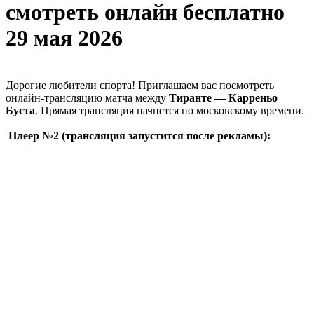
смотреть онлайн бесплатно
29 мая 2026
Дорогие любители спорта! Приглашаем вас посмотреть
онлайн-трансляцию матча между
Тиранте — Карреньо
Буста
. Прямая трансляция начнется по московскому времени.
Плеер №2 (трансляция запустится после рекламы):