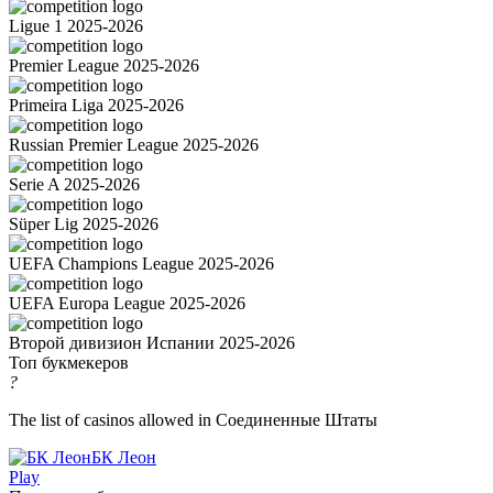
Ligue 1 2025-2026
Premier League 2025-2026
Primeira Liga 2025-2026
Russian Premier League 2025-2026
Serie A 2025-2026
Süper Lig 2025-2026
UEFA Champions League 2025-2026
UEFA Europa League 2025-2026
Второй дивизион Испании 2025-2026
Топ букмекеров
?
The list of casinos allowed in Соединенные Штаты
БК Леон
Play