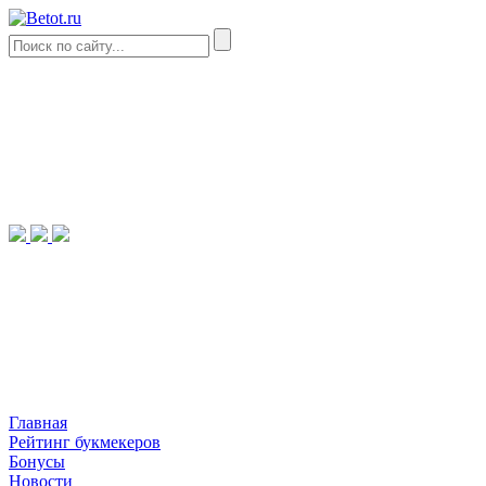
Главная
Рейтинг букмекеров
Бонусы
Новости