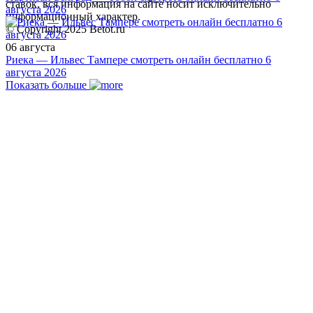
ставок, вся информация на сайте носит исключительно
августа 2026
информационный характер.
© Copyright 2025 Betot.ru
06 августа
Риека — Ильвес Тампере смотреть онлайн бесплатно 6
августа 2026
Показать больше