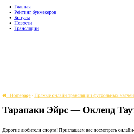
Главная
Рейтинг букмекеров
Бонусы
Новости
Трансляции
Homepage
›
Прямые онлайн трансляции футбольных матчей
Таранаки Эйрс — Окленд Таут
Дорогие любители спорта! Приглашаем вас посмотреть онлай