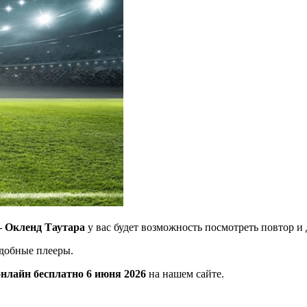
 Окленд Таутара
у вас будет возможность посмотреть повтор и 
удобные плееры.
нлайн бесплатно 6 июня 2026
на нашем сайте.