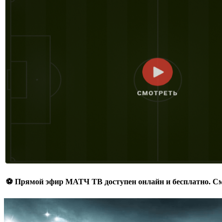
⚽️ Прямой эфир МАТЧ ТВ доступен онлайн и бесплатно. Смо