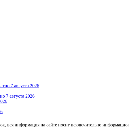
о 7 августа 2026
26
тавок, вся информация на сайте носит исключительно информацио