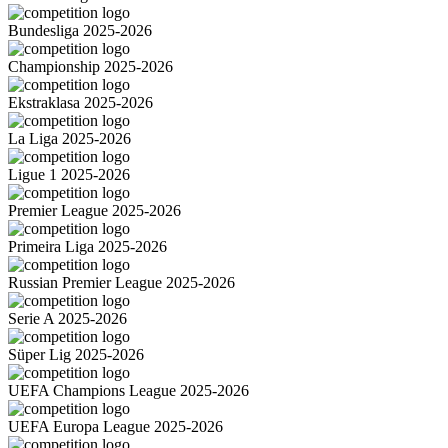
Bundesliga 2025-2026
Championship 2025-2026
Ekstraklasa 2025-2026
La Liga 2025-2026
Ligue 1 2025-2026
Premier League 2025-2026
Primeira Liga 2025-2026
Russian Premier League 2025-2026
Serie A 2025-2026
Süper Lig 2025-2026
UEFA Champions League 2025-2026
UEFA Europa League 2025-2026