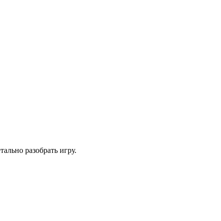
тально разобрать игру.