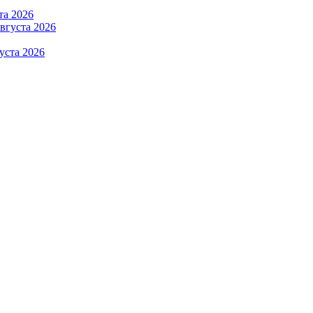
та 2026
уста 2026