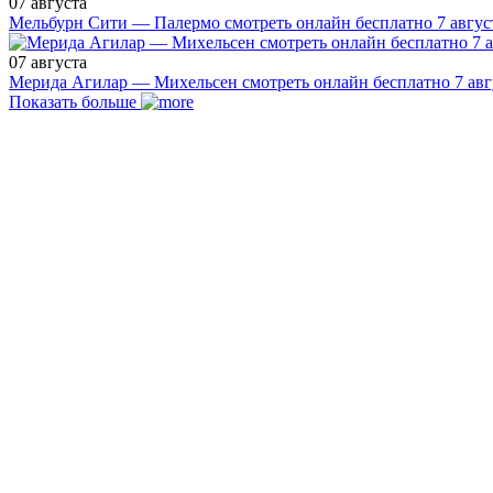
07 августа
Мельбурн Сити — Палермо смотреть онлайн бесплатно 7 авгус
07 августа
Мерида Агилар — Михельсен смотреть онлайн бесплатно 7 авг
Показать больше