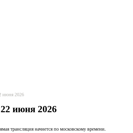
2 июня 2026
22 июня 2026
рямая трансляция начнется по московскому времени.