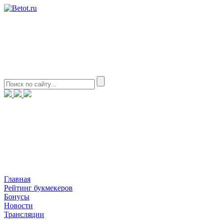
Главная
Рейтинг букмекеров
Бонусы
Новости
Трансляции