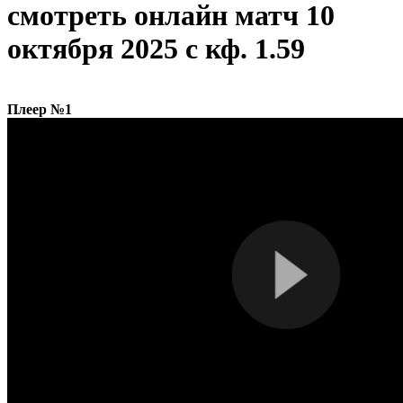
cмотреть онлайн матч 10
октября 2025 с кф. 1.59
Плеер №1