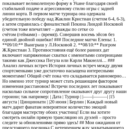
показывает великолепную форму в Ухане благодаря своей
стабильной подаче и агрессивному стилю игры с задней
линии корта. В первом матче турнира она одержала
убедительную победу над Жаклин Кристиан (счетом 6-4, 6-3),
а затем справилась с финалисткой Пекина Линдой Носковой
(счетом тоже впечатляет – дважды по сетке со
счётом (геймами) – (время)). Совершив восемь эйсов без
единой двойной ошибки! ### Последние матчи Елены: 1.
**09/10:** Выигрыш у Л.Носковой 2. **08/10:** Разгром
Ж.Кристиан 3. Противостояния ещё более ранних дат
включают напряженные схватки с именитыми соперницами
такими как Джессика Пегула или Карли Макнеллi… ###
Анализ личных встреч История личных встреч между двумя
спортсменками уже достаточно насыщена интересными
моментами! Общий счёт пока что складывается равномерно…
Но именно этот турнир может стать решающим фактором
изменения расстановок! Встречи последних лет показывают
насколько сильное сопротивление оказывают друг другу наши
героини; так например: | Дата | Турнир | |——|———| |15
августа | Цинциннати | |20 июня | Берлин | Каждый новый
матч дарит фанатам невероятное количество эмоций
благодаря мастерству обоих участниц! Если вы хотите
смотреть онлайн прямую трансляцию их дуэлей – просто
следите за обновлениями прямо здесь! ## Мои ожидания от
предстоящего поединка С нетерпением жду захватывающего