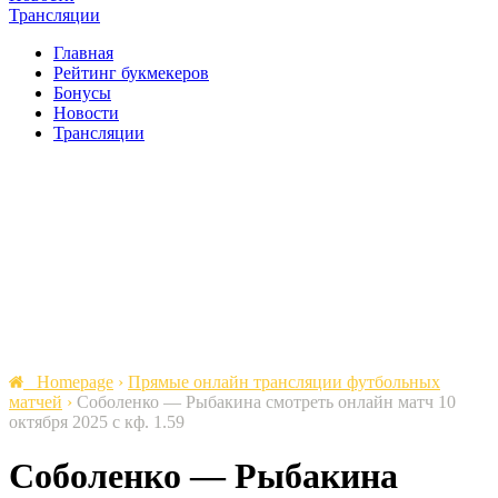
Трансляции
Главная
Рейтинг букмекеров
Бонусы
Новости
Трансляции
Homepage
›
Прямые онлайн трансляции футбольных
матчей
›
Соболенко — Рыбакина cмотреть онлайн матч 10
октября 2025 с кф. 1.59
Соболенко — Рыбакина