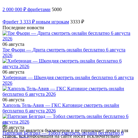
2 000 000 ₽ фрибетами
5000
Фрибет 3 333 ₽ новым игрокам
3333 ₽
Последние новости
06 августа
Тре Фьори — Дрита смотреть онлайн бесплатно 6 августа
2026
06 августа
Хиберниан — Шкендия смотреть онлайн бесплатно 6 августа
2026
06 августа
Хапоэль Тель-Авив — ГКС Катовице смотреть онлайн
бесплатно 6 августа 2026
06 августа
Betot.ru не явялется букмекером и не принимает деньги для
Партизан Белград — Тобол смотреть онлайн бесплатно 6
ставок, вся информация на сайте носит исключительно