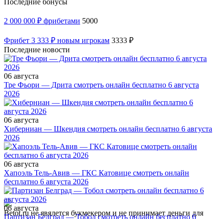
Последние бонусы
2 000 000 ₽ фрибетами
5000
Фрибет 3 333 ₽ новым игрокам
3333 ₽
Последние новости
06 августа
Тре Фьори — Дрита смотреть онлайн бесплатно 6 августа
2026
06 августа
Хиберниан — Шкендия смотреть онлайн бесплатно 6 августа
2026
06 августа
Хапоэль Тель-Авив — ГКС Катовице смотреть онлайн
бесплатно 6 августа 2026
06 августа
Betot.ru не явялется букмекером и не принимает деньги для
Партизан Белград — Тобол смотреть онлайн бесплатно 6