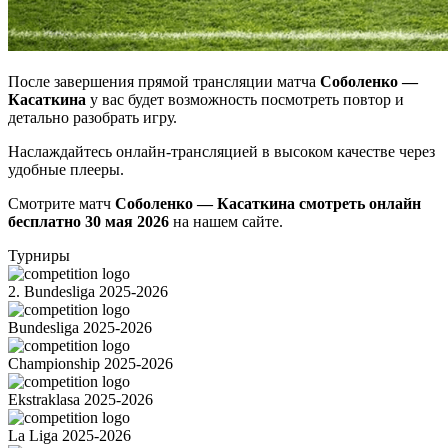
После завершения прямой трансляции матча
Соболенко —
Касаткина
у вас будет возможность посмотреть повтор и
детально разобрать игру.
Наслаждайтесь онлайн-трансляцией в высоком качестве через
удобные плееры.
Смотрите матч
Соболенко — Касаткина смотреть онлайн
бесплатно 30 мая 2026
на нашем сайте.
Турниры
2. Bundesliga 2025-2026
Bundesliga 2025-2026
Championship 2025-2026
Ekstraklasa 2025-2026
La Liga 2025-2026