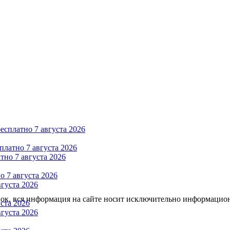
латно 7 августа 2026
 7 августа 2026
тавок, вся информация на сайте носит исключительно информацио
ста 2026