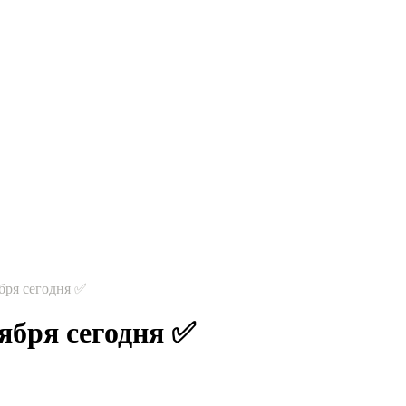
бря сегодня ✅
ября сегодня ✅