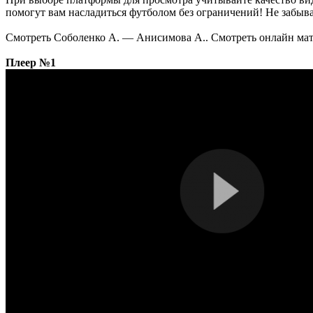
помогут вам насладиться футболом без ограничений! Не забыв
Смотреть Соболенко А. — Анисимова А.. Смотреть онлайн матч 
Плеер №1