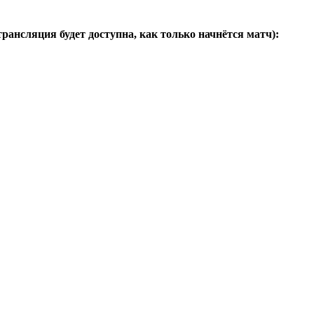
ансляция будет доступна, как только начнётся матч):