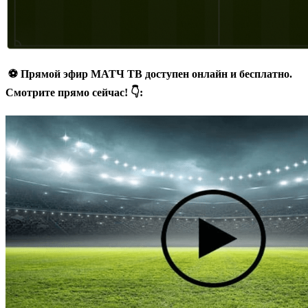
⚽️ Прямой эфир МАТЧ ТВ доступен онлайн и бесплатно.
Смотрите прямо сейчас! 👇: