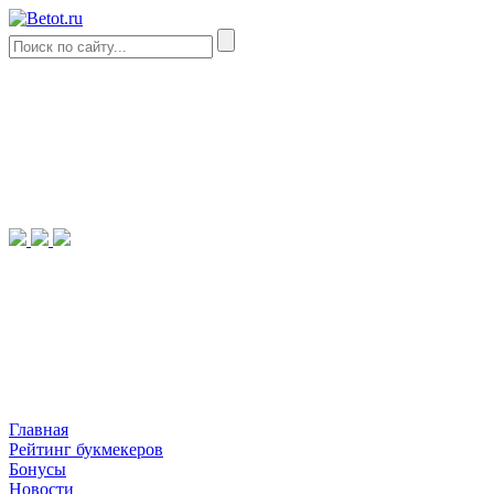
Главная
Рейтинг букмекеров
Бонусы
Новости