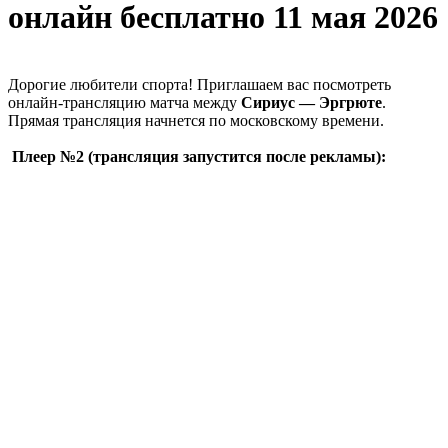
онлайн бесплатно 11 мая 2026
Дорогие любители спорта! Приглашаем вас посмотреть
онлайн-трансляцию матча между
Сириус — Эргрюте
.
Прямая трансляция начнется по московскому времени.
Плеер №2 (трансляция запустится после рекламы):