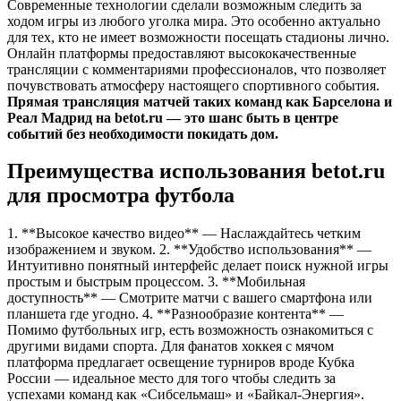
Современные технологии сделали возможным следить за
ходом игры из любого уголка мира. Это особенно актуально
для тех, кто не имеет возможности посещать стадионы лично.
Онлайн платформы предоставляют высококачественные
трансляции с комментариями профессионалов, что позволяет
почувствовать атмосферу настоящего спортивного события.
Прямая трансляция матчей таких команд как Барселона и
Реал Мадрид на betot.ru — это шанс быть в центре
событий без необходимости покидать дом.
Преимущества использования betot.ru
для просмотра футболa
1. **Высокое качество видео** — Наслаждайтесь четким
изображением и звуком. 2. **Удобство использования** —
Интуитивно понятный интерфейс делает поиск нужной игры
простым и быстрым процессом. 3. **Мобильная
доступность** — Смотрите матчи с вашего смартфона или
планшета где угодно. 4. **Разнообразие контента** —
Помимо футбольных игр, есть возможность ознакомиться с
другими видами спорта. Для фанатов хоккея с мячом
платформа предлагает освещение турниров вроде Кубка
России — идеальное место для того чтобы следить за
успехами команд как «Сибсельмаш» и «Байкал-Энергия».