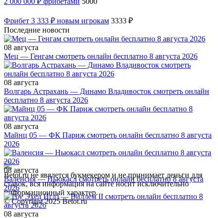
2 000 000 ₽ фрибетами
5000
Фрибет 3 333 ₽ новым игрокам
3333 ₽
Последние новости
08 августа
Мец — Генгам смотреть онлайн бесплатно 8 августа 2026
08 августа
Волгарь Астрахань — Динамо Владивосток смотреть онлайн
бесплатно 8 августа 2026
08 августа
Майнц 05 — ФК Париж смотреть онлайн бесплатно 8 августа
2026
08 августа
Betot.ru не явялется букмекером и не принимает деньги для
Валенсия — Ньюкасл смотреть онлайн бесплатно 8 августа
ставок, вся информация на сайте носит исключительно
2026
информационный характер.
© Copyright 2025 Betot.ru
08 августа