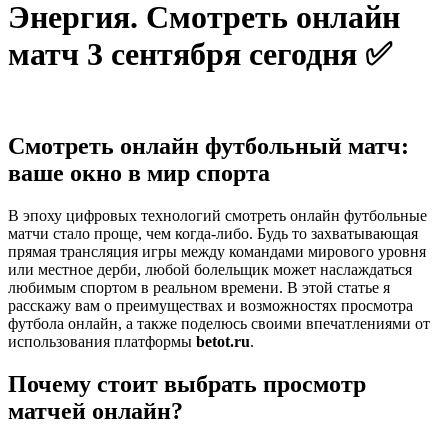
Энергия. Смотреть онлайн
матч 3 сентября сегодня ✅
Смотреть онлайн футбольный матч:
ваше окно в мир спорта
В эпоху цифровых технологий смотреть онлайн футбольные
матчи стало проще, чем когда-либо. Будь то захватывающая
прямая трансляция игры между командами мирового уровня
или местное дерби, любой болельщик может наслаждаться
любимым спортом в реальном времени. В этой статье я
расскажу вам о преимуществах и возможностях просмотра
футбола онлайн, а также поделюсь своими впечатлениями от
использования платформы
betot.ru
.
Почему стоит выбрать просмотр
матчей онлайн?