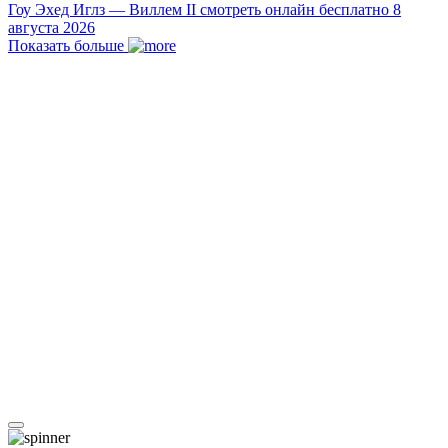
Гоу Эхед Иглз — Виллем II смотреть онлайн бесплатно 8
августа 2026
Показать больше