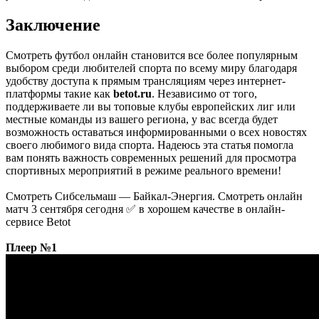
Заключение
Смотреть футбол онлайн становится все более популярным
выбором среди любителей спорта по всему миру благодаря
удобству доступа к прямым трансляциям через интернет-
платформы такие как
betot.ru
. Независимо от того,
поддерживаете ли вы топовые клубы европейских лиг или
местные команды из вашего региона, у вас всегда будет
возможность оставаться информированными о всех новостях
своего любимого вида спорта. Надеюсь эта статья помогла
вам понять важность современных решений для просмотра
спортивных мероприятий в режиме реального времени!
Смотреть Сибсельмаш — Байкал-Энергия. Смотреть онлайн
матч 3 сентября сегодня ✅ в хорошем качестве в онлайн-
сервисе Betot
Плеер №1