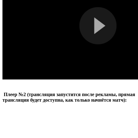
Плеер №2 (трансляция запустится после рекламы, прямая
трансляция будет доступна, как только начнётся матч):