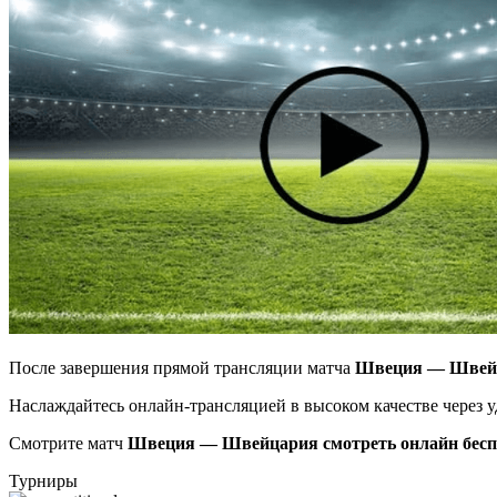
После завершения прямой трансляции матча
Швеция — Швей
Наслаждайтесь онлайн-трансляцией в высоком качестве через 
Смотрите матч
Швеция — Швейцария смотреть онлайн беспл
Турниры