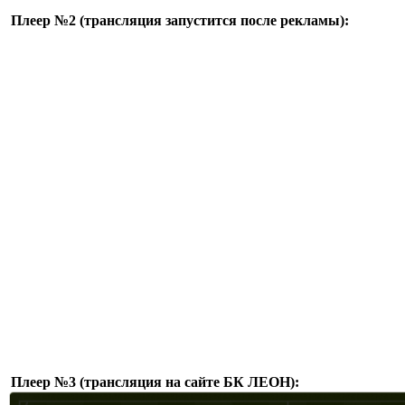
Плеер №2 (трансляция запустится после рекламы):
Плеер №3 (трансляция на сайте БК ЛЕОН):