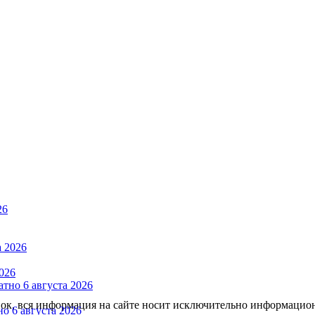
026
тавок, вся информация на сайте носит исключительно информацио
о 6 августа 2026