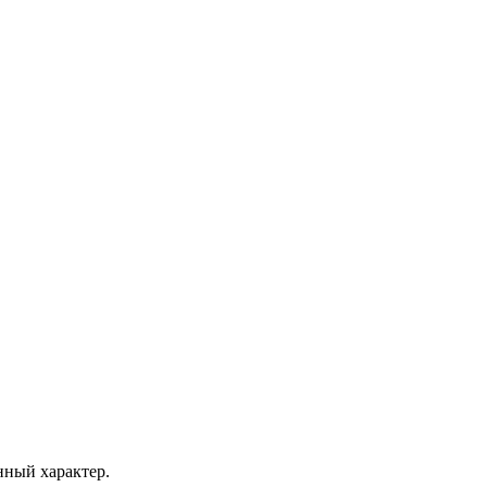
нный характер.