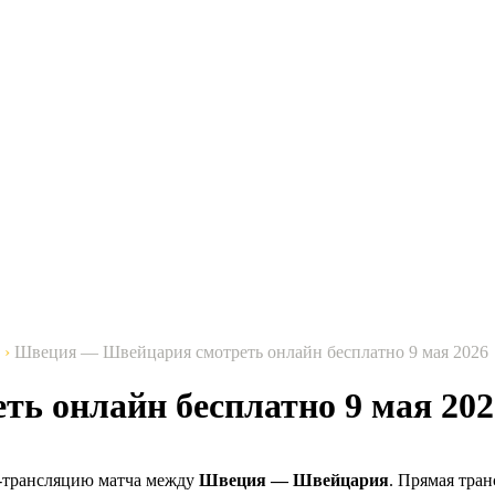
›
Швеция — Швейцария смотреть онлайн бесплатно 9 мая 2026
ь онлайн бесплатно 9 мая 202
н-трансляцию матча между
Швеция — Швейцария
. Прямая тран