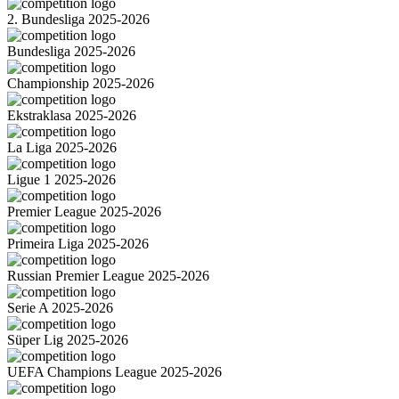
2. Bundesliga 2025-2026
Bundesliga 2025-2026
Championship 2025-2026
Ekstraklasa 2025-2026
La Liga 2025-2026
Ligue 1 2025-2026
Premier League 2025-2026
Primeira Liga 2025-2026
Russian Premier League 2025-2026
Serie A 2025-2026
Süper Lig 2025-2026
UEFA Champions League 2025-2026