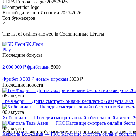
UEFA Europa League 2025-2026
Второй дивизион Испании 2025-2026
Топ букмекеров
?
The list of casinos allowed in Соединенные Штаты
БК Леон
Play
Последние бонусы
2 000 000 ₽ фрибетами
5000
Фрибет 3 333 ₽ новым игрокам
3333 ₽
Последние новости
06 августа
Тре Фьори — Дрита смотреть онлайн бесплатно 6 августа 2026
06 августа
Хиберниан — Шкендия смотреть онлайн бесплатно 6 августа 2
06 августа
Betot.ru не явялется букмекером и не принимает деньги для с
Хапоэль Тель-Авив — ГКС Катовице смотреть онлайн бесплатн