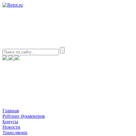
Главная
Рейтинг букмекеров
Бонусы
Новости
Трансляции