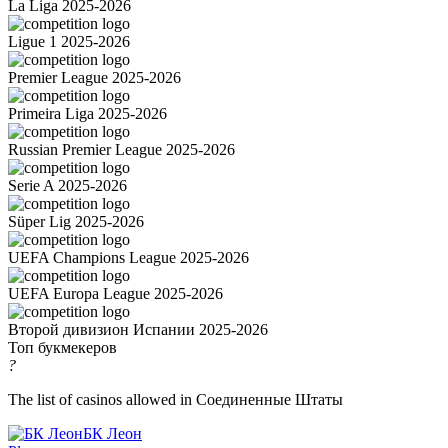
La Liga 2025-2026
Ligue 1 2025-2026
Premier League 2025-2026
Primeira Liga 2025-2026
Russian Premier League 2025-2026
Serie A 2025-2026
Süper Lig 2025-2026
UEFA Champions League 2025-2026
UEFA Europa League 2025-2026
Второй дивизион Испании 2025-2026
Топ букмекеров
?
The list of casinos allowed in Соединенные Штаты
БК Леон