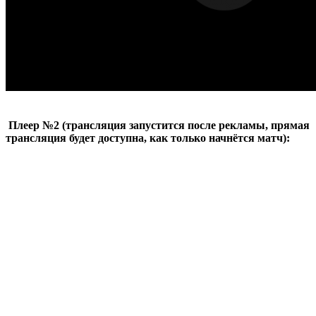
Плеер №2 (трансляция запустится после рекламы, прямая
трансляция будет доступна, как только начнётся матч):