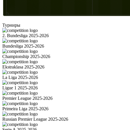
Турниры
2. Bundesliga 2025-2026
Bundesliga 2025-2026
Championship 2025-2026
Ekstraklasa 2025-2026
La Liga 2025-2026
Ligue 1 2025-2026
Premier League 2025-2026
Primeira Liga 2025-2026
Russian Premier League 2025-2026
Serie A 2025-2026