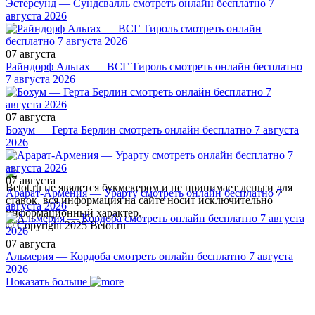
Эстерсунд — Сундсвалль смотреть онлайн бесплатно 7
августа 2026
07 августа
Райндорф Альтах — ВСГ Тироль смотреть онлайн бесплатно
7 августа 2026
07 августа
Бохум — Герта Берлин смотреть онлайн бесплатно 7 августа
2026
07 августа
Betot.ru не явялется букмекером и не принимает деньги для
Арарат-Армения — Урарту смотреть онлайн бесплатно 7
ставок, вся информация на сайте носит исключительно
августа 2026
информационный характер.
© Copyright 2025 Betot.ru
07 августа
Альмерия — Кордоба смотреть онлайн бесплатно 7 августа
2026
Показать больше