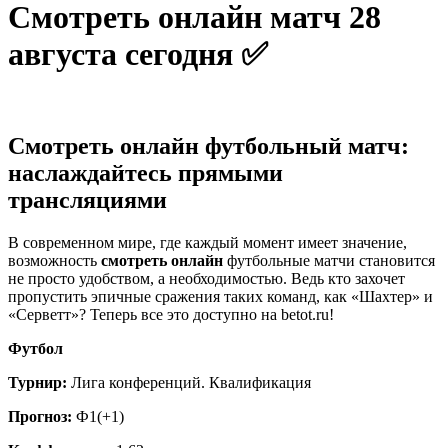
Смотреть онлайн матч 28
августа сегодня ✅
Смотреть онлайн футбольный матч:
наслаждайтесь прямыми
трансляциями
В современном мире, где каждый момент имеет значение,
возможность
смотреть онлайн
футбольные матчи становится
не просто удобством, а необходимостью. Ведь кто захочет
пропустить эпичные сражения таких команд, как «Шахтер» и
«Серветт»? Теперь все это доступно на betot.ru!
Футбол
Турнир:
Лига конференций. Квалификация
Прогноз:
Ф1(+1)