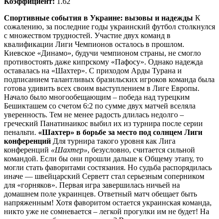
Коэффициент:
1.62
Cпортивные события в Украине: вызовы и надежды
К
сожалению, за последние годы украинский футбол столкнулся
с множеством трудностей. Участие двух команд в
квалификации Лиги Чемпионов осталось в прошлом.
Киевское «Динамо», будучи чемпионом страны, не смогло
противостоять даже кипрскому «Пафосу». Однако надежда
оставалась на «Шахтер». С приходом Арды Турана и
подписанием талантливых бразильских игроков команда была
готова удивить всех своим выступлением в Лиге Европы.
Начало было многообещающим – победа над турецким
Бешикташем со счетом 6:2 по сумме двух матчей вселяла
уверенность. Тем не менее радость длилась недолго –
греческий Панатинаикос выбил их из турнира после серии
пенальти.
«Шахтер» в борьбе за место под солнцем Лиги
конференций
Для турнира такого уровня как Лига
конференций
«Шахтер»
, безусловно, считается сильной
командой. Если бы они прошли дальше к Общему этапу, то
могли стать фаворитами состязания. Но судьба распорядилась
иначе — швейцарский Серветт стал серьезным соперником
для «горняков». Первая игра завершилась ничьей на
домашнем поле украинцев. Ответный матч обещает быть
напряженным! Хотя фаворитом остается украинская команда,
никто уже не сомневается – легкой прогулки им не будет! На