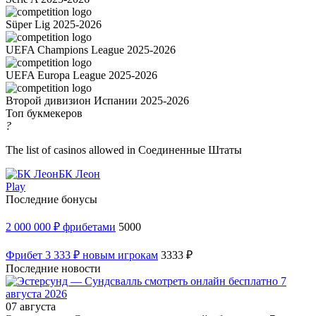
Süper Lig 2025-2026
UEFA Champions League 2025-2026
UEFA Europa League 2025-2026
Второй дивизион Испании 2025-2026
Топ букмекеров
?
The list of casinos allowed in Соединенные Штаты
БК Леон
Play
Последние бонусы
2 000 000 ₽ фрибетами
5000
Фрибет 3 333 ₽ новым игрокам
3333 ₽
Последние новости
07 августа