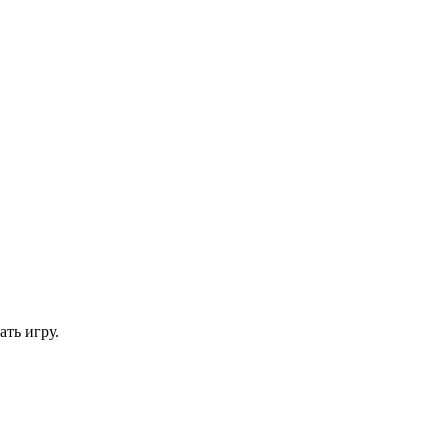
ать игру.