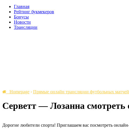
Главная
Рейтинг букмекеров
Бонусы
Новости
Трансляции
Homepage
›
Прямые онлайн трансляции футбольных матчей
Серветт — Лозанна смотреть 
Дорогие любители спорта! Приглашаем вас посмотреть онлай