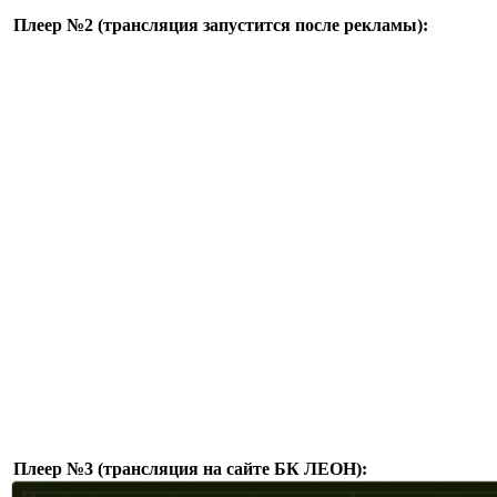
Плеер №2 (трансляция запустится после рекламы):
Плеер №3 (трансляция на сайте БК ЛЕОН):