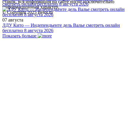
ставок, вся информация на сайте носит исключительно
смотреть онлайн бесплатно 8 августа 2026
информационный характер.
© Copyright 2025 Betot.ru
07 августа
ЛДУ Кито — Индепендьенте дель Валье смотреть онлайн
бесплатно 8 августа 2026
Показать больше