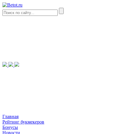
Главная
Рейтинг букмекеров
Бонусы
Новости