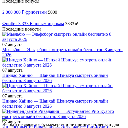
Последние бонусы
2 000 000 ₽ фрибетами
5000
Фрибет 3 333 ₽ новым игрокам
3333 ₽
Последние новости
07 августа
Мьельбю — Эльфсборг смотреть онлайн бесплатно 8 августа
2026
07 августа
Циндао Хайню — Шанхай Шэньхуа смотреть онлайн
бесплатно 8 августа 2026
07 августа
Циндао Хайню — Шанхай Шэньхуа смотреть онлайн
бесплатно 8 августа 2026
07 августа
Betot.ru не явялется букмекером и не принимает деньги для
Индепендьенте Ривадавия — Эстудиантес Рио-Куарто